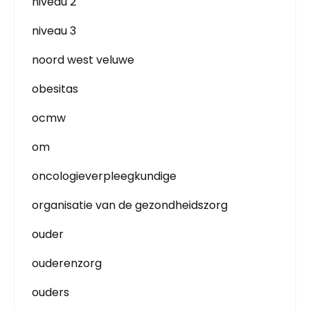
niveau 2
niveau 3
noord west veluwe
obesitas
ocmw
om
oncologieverpleegkundige
organisatie van de gezondheidszorg
ouder
ouderenzorg
ouders