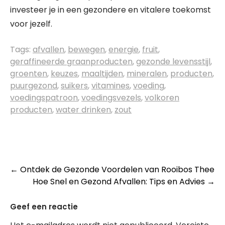
investeer je in een gezondere en vitalere toekomst
voor jezelf.
Tags:
afvallen
,
bewegen
,
energie
,
fruit
,
geraffineerde graanproducten
,
gezonde levensstijl
,
groenten
,
keuzes
,
maaltijden
,
mineralen
,
producten
,
puurgezond
,
suikers
,
vitamines
,
voeding
,
voedingspatroon
,
voedingsvezels
,
volkoren
producten
,
water drinken
,
zout
Post
←
Ontdek de Gezonde Voordelen van Rooibos Thee
Hoe Snel en Gezond Afvallen: Tips en Advies
→
navigation
Geef een reactie