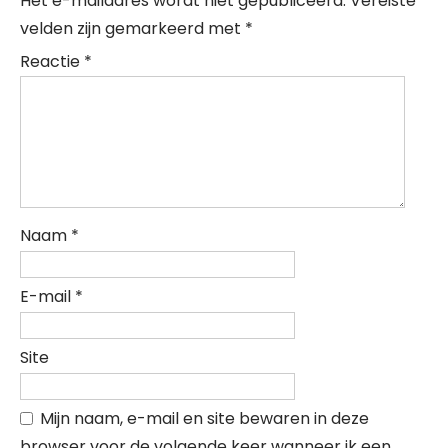
Het e-mailadres wordt niet gepubliceerd.
Vereiste
velden zijn gemarkeerd met
*
Reactie
*
Naam
*
E-mail
*
Site
Mijn naam, e-mail en site bewaren in deze
browser voor de volgende keer wanneer ik een