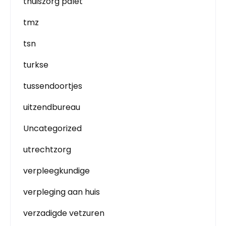
thuiszorg palet
tmz
tsn
turkse
tussendoortjes
uitzendbureau
Uncategorized
utrechtzorg
verpleegkundige
verpleging aan huis
verzadigde vetzuren