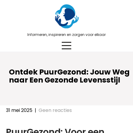
Skip
to
content
Informeren, inspireren en zorgen voor elkaar
Ontdek PuurGezond: Jouw Weg
naar Een Gezonde Levensstijl
31 mei 2025
|
Geen reacties
PuurGezond: Voor een