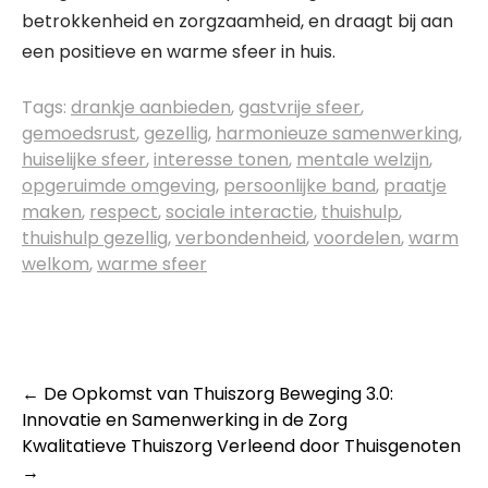
betrokkenheid en zorgzaamheid, en draagt bij aan
een positieve en warme sfeer in huis.
Tags:
drankje aanbieden
,
gastvrije sfeer
,
gemoedsrust
,
gezellig
,
harmonieuze samenwerking
,
huiselijke sfeer
,
interesse tonen
,
mentale welzijn
,
opgeruimde omgeving
,
persoonlijke band
,
praatje
maken
,
respect
,
sociale interactie
,
thuishulp
,
thuishulp gezellig
,
verbondenheid
,
voordelen
,
warm
welkom
,
warme sfeer
Post
←
De Opkomst van Thuiszorg Beweging 3.0:
Innovatie en Samenwerking in de Zorg
navigation
Kwalitatieve Thuiszorg Verleend door Thuisgenoten
→