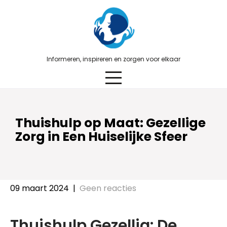
Skip
to
content
Informeren, inspireren en zorgen voor elkaar
Thuishulp op Maat: Gezellige
Zorg in Een Huiselijke Sfeer
09 maart 2024
|
Geen reacties
Thuishulp Gezellig: De