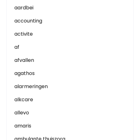
aardbei
accounting
activite
af
afvallen
agathos
alarmeringen
alkcare
allevo
amaris
ambulante thuiszorg