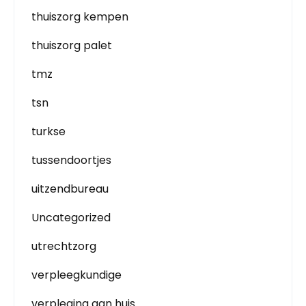
thuiszorg kempen
thuiszorg palet
tmz
tsn
turkse
tussendoortjes
uitzendbureau
Uncategorized
utrechtzorg
verpleegkundige
verpleging aan huis