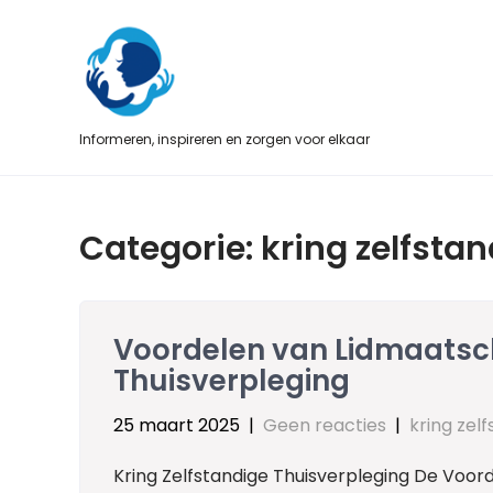
Skip
to
content
Informeren, inspireren en zorgen voor elkaar
Categorie:
kring zelfsta
Voordelen van Lidmaatsch
Thuisverpleging
25 maart 2025
|
Geen reacties
|
kring zel
Kring Zelfstandige Thuisverpleging De Voord