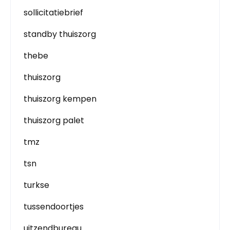
sollicitatiebrief
standby thuiszorg
thebe
thuiszorg
thuiszorg kempen
thuiszorg palet
tmz
tsn
turkse
tussendoortjes
uitzendbureau