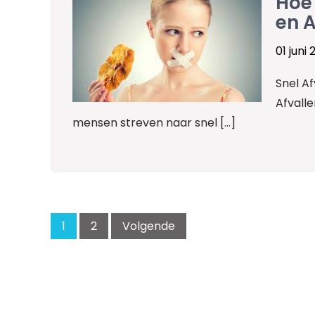
Hoe 
en 
01 juni
Snel A
Afvall
mensen streven naar snel […]
Posts
pagination
1
2
Volgende