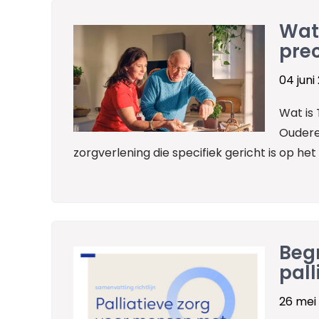
Wat
prec
04 juni
Wat is
Oudere
zorgverlening die specifiek gericht is op he
Begr
pall
26 mei