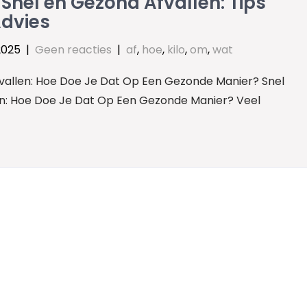
Snel en Gezond Afvallen: Tips
Advies
 2025
|
Geen reacties
|
af
,
hoe
,
kilo
,
om
,
wat
fvallen: Hoe Doe Je Dat Op Een Gezonde Manier? Snel
en: Hoe Doe Je Dat Op Een Gezonde Manier? Veel