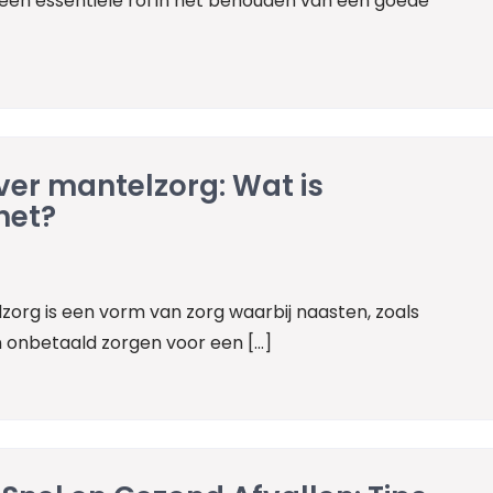
 een essentiële rol in het behouden van een goede
ver mantelzorg: Wat is
het?
zorg is een vorm van zorg waarbij naasten, zoals
en onbetaald zorgen voor een […]