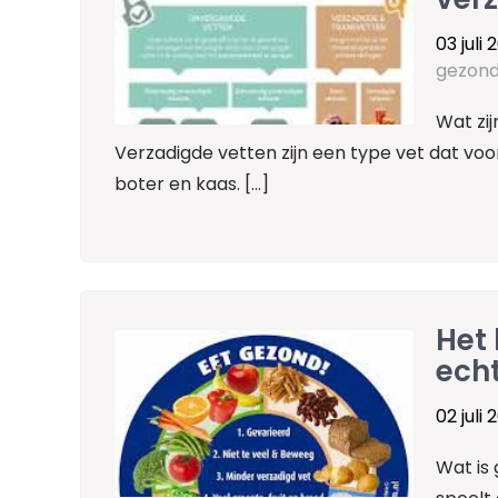
03 juli 
gezon
Wat zij
Verzadigde vetten zijn een type vet dat voor
boter en kaas. […]
Het 
ech
02 juli 
Wat is