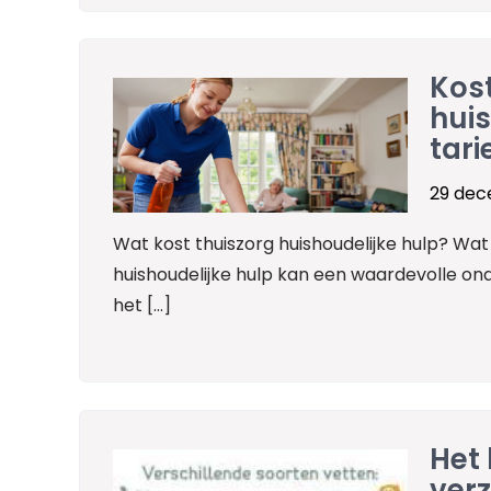
Kos
huis
tari
29 dec
Wat kost thuiszorg huishoudelijke hulp? Wat 
huishoudelijke hulp kan een waardevolle o
het […]
Het 
ver