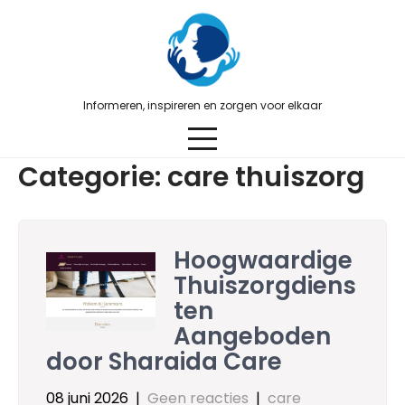
Skip
to
content
Informeren, inspireren en zorgen voor elkaar
Categorie:
care thuiszorg
Hoogwaardige
Thuiszorgdiens
ten
Aangeboden
door Sharaida Care
08 juni 2026
|
Geen reacties
|
care