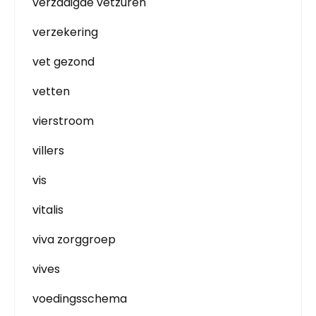
verzadigde vetzuren
verzekering
vet gezond
vetten
vierstroom
villers
vis
vitalis
viva zorggroep
vives
voedingsschema