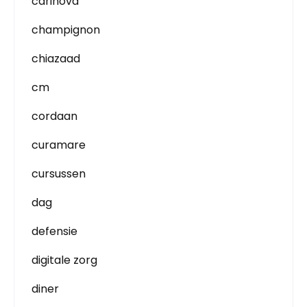
carinova
champignon
chiazaad
cm
cordaan
curamare
cursussen
dag
defensie
digitale zorg
diner