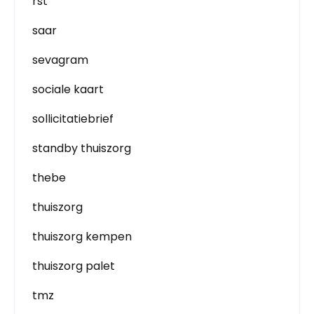
rst
saar
sevagram
sociale kaart
sollicitatiebrief
standby thuiszorg
thebe
thuiszorg
thuiszorg kempen
thuiszorg palet
tmz