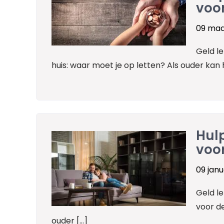
voor
09 maa
Geld le
huis: waar moet je op letten? Als ouder kan
Hulp
voo
09 janu
Geld le
voor d
ouder […]