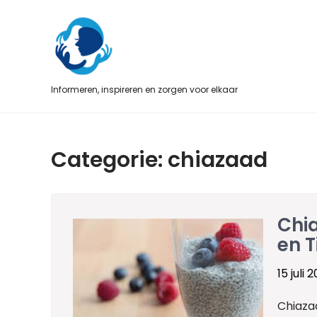
Skip
to
content
Informeren, inspireren en zorgen voor elkaar
Categorie:
chiazaad
Chia
en T
15 juli 
Chiaza