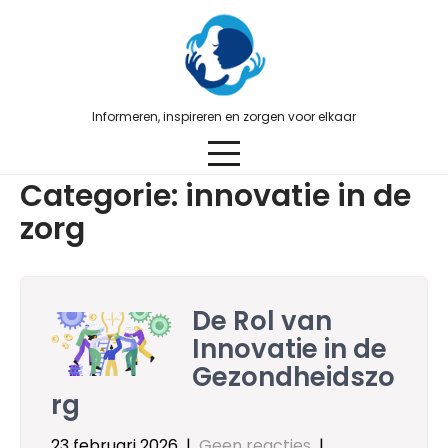
Skip
to
content
Informeren, inspireren en zorgen voor elkaar
Categorie:
innovatie in de
zorg
De Rol van
Innovatie in de
Gezondheidszo
rg
23 februari 2026
|
Geen reacties
|