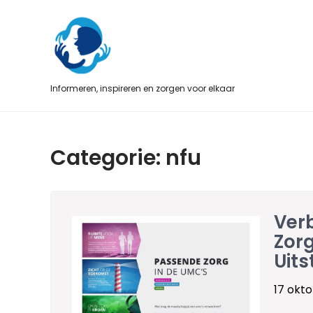
Skip
to
content
Informeren, inspireren en zorgen voor elkaar
Categorie:
nfu
Verb
Zorg
Uit
17 okt