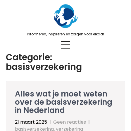
Skip
to
content
Informeren, inspireren en zorgen voor elkaar
Categorie:
basisverzekering
Alles wat je moet weten
over de basisverzekering
in Nederland
21 maart 2025
|
Geen reacties
|
basisverzekering
,
verzekering