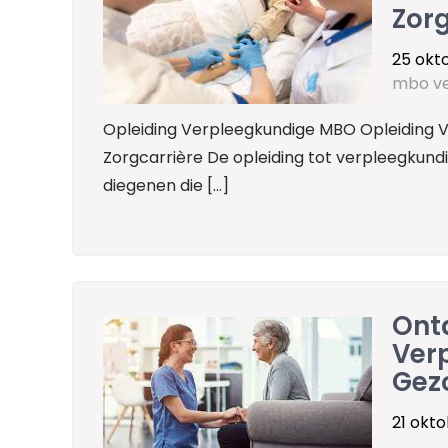
Zorg
25 okt
mbo ve
Opleiding Verpleegkundige MBO Opleiding V
Zorgcarrière De opleiding tot verpleegkund
diegenen die […]
Ontd
Verp
Gez
21 okt