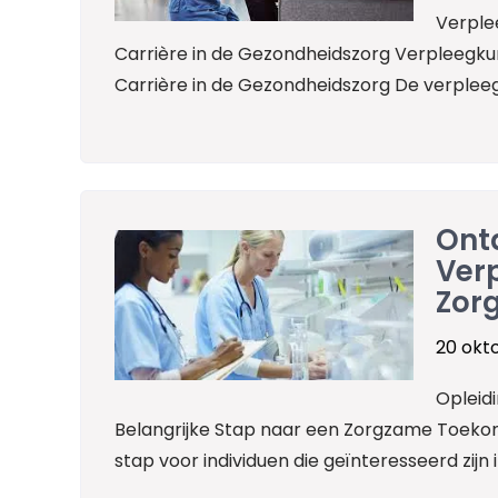
Verple
Carrière in de Gezondheidszorg Verpleegkun
Carrière in de Gezondheidszorg De verpleeg
Ontd
Ver
Zor
20 okt
Opleid
Belangrijke Stap naar een Zorgzame Toekoms
stap voor individuen die geïnteresseerd zijn i