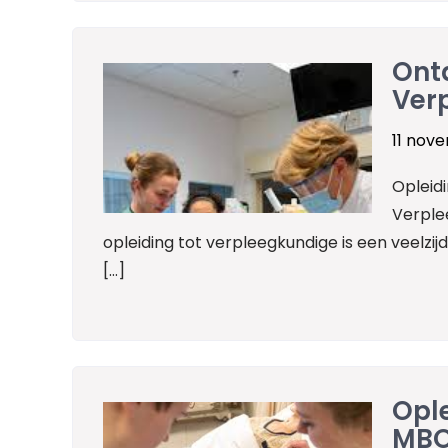
Ontd
Ver
11 nov
Opleid
Verple
opleiding tot verpleegkundige is een veelzij
[…]
Ople
MBO