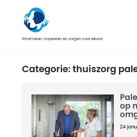
Skip
to
content
Informeren, inspireren en zorgen voor elkaar
Categorie:
thuiszorg pal
Pale
op 
omg
24 janu