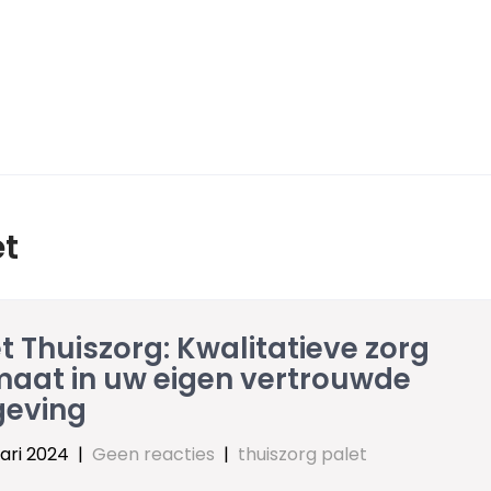
et
t Thuiszorg: Kwalitatieve zorg
maat in uw eigen vertrouwde
eving
ari 2024
|
Geen reacties
|
thuiszorg palet