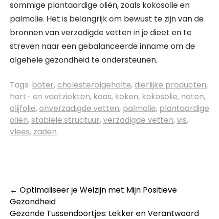
sommige plantaardige oliën, zoals kokosolie en
palmolie. Het is belangrijk om bewust te zijn van de
bronnen van verzadigde vetten in je dieet en te
streven naar een gebalanceerde inname om de
algehele gezondheid te ondersteunen.
Tags:
boter
,
cholesterolgehalte
,
dierlijke producten
,
hart- en vaatziekten
,
kaas
,
koken
,
kokosolie
,
noten
,
olijfolie
,
onverzadigde vetten
,
palmolie
,
plantaardige
oliën
,
stabiele structuur
,
verzadigde vetten
,
vis
,
vlees
,
zaden
Post
←
Optimaliseer je Welzijn met Mijn Positieve
Gezondheid
navigation
Gezonde Tussendoortjes: Lekker en Verantwoord