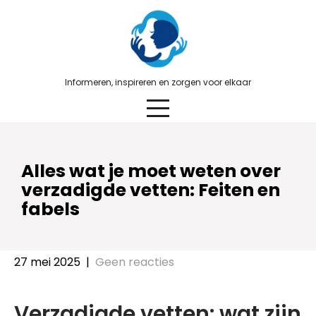
Skip
to
content
Informeren, inspireren en zorgen voor elkaar
Alles wat je moet weten over
verzadigde vetten: Feiten en
fabels
27 mei 2025
|
Geen reacties
Verzadigde vetten: wat zijn