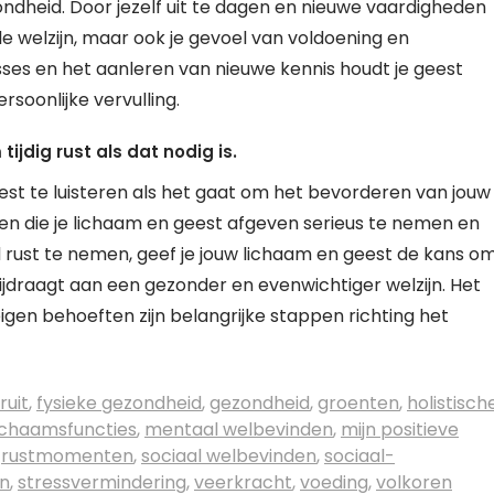
ondheid. Door jezelf uit te dagen en nieuwe vaardigheden
ale welzijn, maar ook je gevoel van voldoening en
ses en het aanleren van nieuwe kennis houdt je geest
soonlijke vervulling.
ijdig rust als dat nodig is.
est te luisteren als het gaat om het bevorderen van jouw
len die je lichaam en geest afgeven serieus te nemen en
d rust te nemen, geef je jouw lichaam en geest de kans o
ijdraagt aan een gezonder en evenwichtiger welzijn. Het
eigen behoeften zijn belangrijke stappen richting het
fruit
,
fysieke gezondheid
,
gezondheid
,
groenten
,
holistisch
ichaamsfuncties
,
mentaal welbevinden
,
mijn positieve
,
rustmomenten
,
sociaal welbevinden
,
sociaal-
en
,
stressvermindering
,
veerkracht
,
voeding
,
volkoren