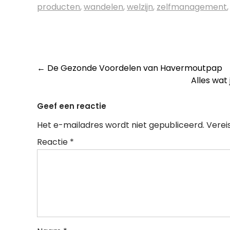
producten
,
wandelen
,
welzijn
,
zelfmanagement
Post
←
De Gezonde Voordelen van Havermoutpap
Alles wat
navigation
Geef een reactie
Het e-mailadres wordt niet gepubliceerd.
Verei
Reactie
*