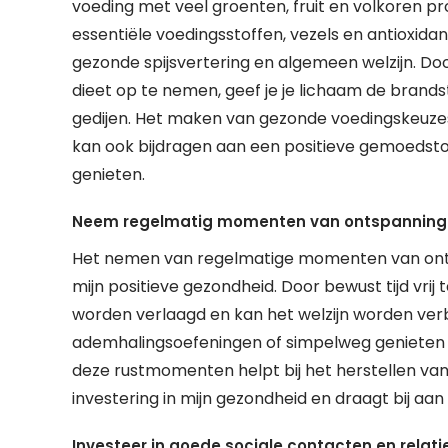
voeding met veel groenten, fruit en volkoren p
essentiële voedingsstoffen, vezels en antioxid
gezonde spijsvertering en algemeen welzijn. Doo
dieet op te nemen, geef je je lichaam de brands
gedijen. Het maken van gezonde voedingskeuzes 
kan ook bijdragen aan een positieve gemoedst
genieten.
Neem regelmatig momenten van ontspanning e
Het nemen van regelmatige momenten van ontsp
mijn positieve gezondheid. Door bewust tijd vr
worden verlaagd en kan het welzijn worden verb
ademhalingsoefeningen of simpelweg genieten v
deze rustmomenten helpt bij het herstellen van 
investering in mijn gezondheid en draagt bij aan e
Investeer in goede sociale contacten en relat