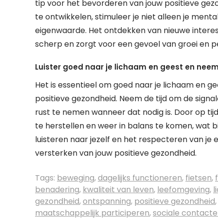
tip voor het bevorderen van jouw positieve gez
te ontwikkelen, stimuleer je niet alleen je ment
eigenwaarde. Het ontdekken van nieuwe interes
scherp en zorgt voor een gevoel van groei en per
Luister goed naar je lichaam en geest en neem t
Het is essentieel om goed naar je lichaam en ge
positieve gezondheid. Neem de tijd om de signa
rust te nemen wanneer dat nodig is. Door op tij
te herstellen en weer in balans te komen, wat b
luisteren naar jezelf en het respecteren van je 
versterken van jouw positieve gezondheid.
Tags:
beweging
,
dagelijks functioneren
,
fietsen
,
benadering
,
kwaliteit van leven
,
leefomgeving
,
l
gezondheid
,
ontspanning
,
positieve gezondheid
maatschappelijk participeren
,
sociale contact