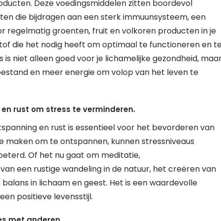
roducten. Deze voedingsmiddelen zitten boordevol
anten die bijdragen aan een sterk immuunsysteem, een
r regelmatig groenten, fruit en volkoren producten in je
tof die het nodig heeft om optimaal te functioneren en t
is niet alleen goed voor je lichamelijke gezondheid, maa
oestand en meer energie om volop van het leven te
n rust om stress te verminderen.
anning en rust is essentieel voor het bevorderen van
ij te maken om te ontspannen, kunnen stressniveaus
eterd. Of het nu gaat om meditatie,
an een rustige wandeling in de natuur, het creëren van
balans in lichaam en geest. Het is een waardevolle
en positieve levensstijl.
ies met anderen.