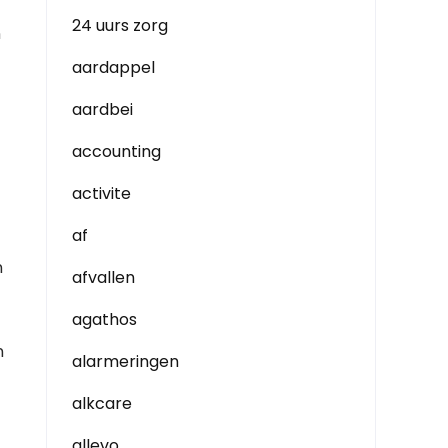
24 uurs zorg
n
aardappel
aardbei
accounting
activite
af
n
afvallen
agathos
n
alarmeringen
alkcare
allevo