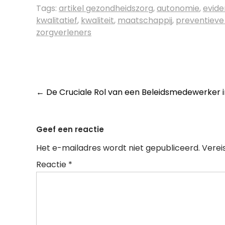
Tags:
artikel gezondheidszorg
,
autonomie
,
evide
kwalitatief
,
kwaliteit
,
maatschappij
,
preventieve
zorgverleners
Post
←
De Cruciale Rol van een Beleidsmedewerker i
navigation
Geef een reactie
Het e-mailadres wordt niet gepubliceerd.
Verei
Reactie
*