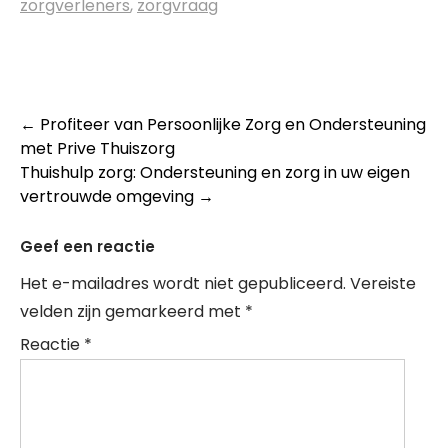
zorgverleners
,
zorgvraag
Post
←
Profiteer van Persoonlijke Zorg en Ondersteuning
met Prive Thuiszorg
navigation
Thuishulp zorg: Ondersteuning en zorg in uw eigen
vertrouwde omgeving
→
Geef een reactie
Het e-mailadres wordt niet gepubliceerd.
Vereiste
velden zijn gemarkeerd met
*
Reactie
*