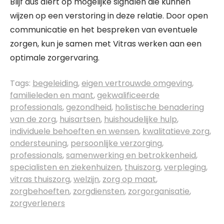
Blijf dus alert op mogelijke signalen die kunnen
wijzen op een verstoring in deze relatie. Door open
communicatie en het bespreken van eventuele
zorgen, kun je samen met Vitras werken aan een
optimale zorgervaring.
Tags:
begeleiding
,
eigen vertrouwde omgeving
,
familieleden en mant
,
gekwalificeerde
professionals
,
gezondheid
,
holistische benadering
van de zorg
,
huisartsen
,
huishoudelijke hulp
,
individuele behoeften en wensen
,
kwalitatieve zorg
,
ondersteuning
,
persoonlijke verzorging
,
professionals
,
samenwerking en betrokkenheid
,
specialisten en ziekenhuizen
,
thuiszorg
,
verpleging
,
vitras thuiszorg
,
welzijn
,
zorg op maat
,
zorgbehoeften
,
zorgdiensten
,
zorgorganisatie
,
zorgverleners