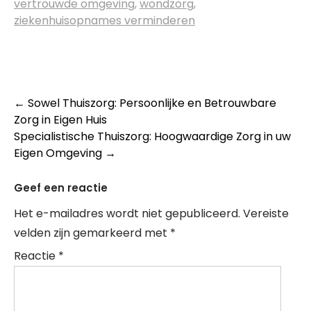
vertrouwde omgeving
,
wondzorg
,
ziekenhuisopnames verminderen
Post
←
Sowel Thuiszorg: Persoonlijke en Betrouwbare
Zorg in Eigen Huis
navigation
Specialistische Thuiszorg: Hoogwaardige Zorg in uw
Eigen Omgeving
→
Geef een reactie
Het e-mailadres wordt niet gepubliceerd.
Vereiste
velden zijn gemarkeerd met
*
Reactie
*