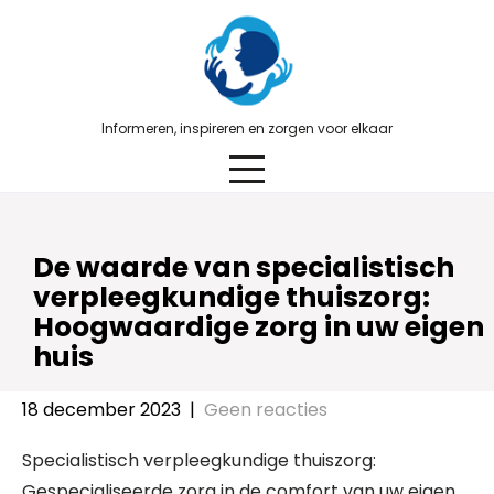
Skip
to
content
Informeren, inspireren en zorgen voor elkaar
De waarde van specialistisch
verpleegkundige thuiszorg:
Hoogwaardige zorg in uw eigen
huis
18 december 2023
|
Geen reacties
Specialistisch verpleegkundige thuiszorg:
Gespecialiseerde zorg in de comfort van uw eigen