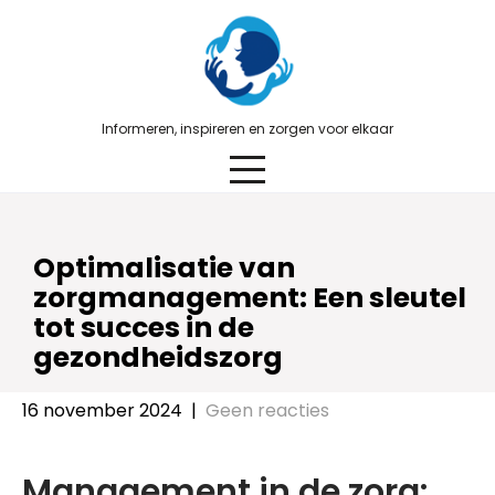
Skip
to
content
Informeren, inspireren en zorgen voor elkaar
Optimalisatie van
zorgmanagement: Een sleutel
tot succes in de
gezondheidszorg
16 november 2024
|
Geen reacties
Management in de zorg: