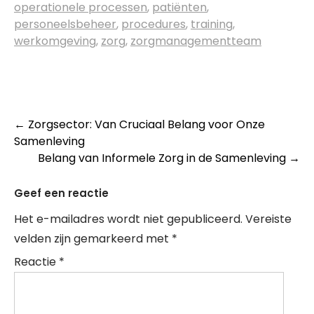
operationele processen
,
patiënten
,
personeelsbeheer
,
procedures
,
training
,
werkomgeving
,
zorg
,
zorgmanagementteam
Post
←
Zorgsector: Van Cruciaal Belang voor Onze
Samenleving
navigation
Belang van Informele Zorg in de Samenleving
→
Geef een reactie
Het e-mailadres wordt niet gepubliceerd.
Vereiste
velden zijn gemarkeerd met
*
Reactie
*