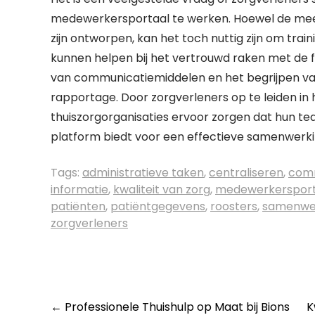
medewerkersportaal te werken. Hoewel de meest
zijn ontworpen, kan het toch nuttig zijn om tra
kunnen helpen bij het vertrouwd raken met de fu
van communicatiemiddelen en het begrijpen van
rapportage. Door zorgverleners op te leiden i
thuiszorgorganisaties ervoor zorgen dat hun tea
platform biedt voor een effectieve samenwerki
Tags:
administratieve taken
,
centraliseren
,
comm
informatie
,
kwaliteit van zorg
,
medewerkersport
patiënten
,
patiëntgegevens
,
roosters
,
samenwe
zorgverleners
Post
←
Professionele Thuishulp op Maat bij Bions
K