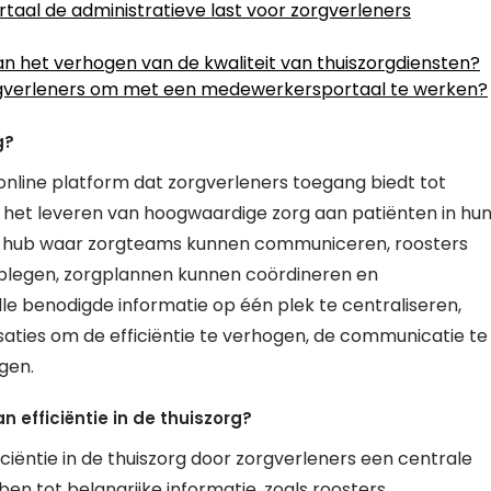
al de administratieve last voor zorgverleners
n het verhogen van de kwaliteit van thuiszorgdiensten?
 zorgverleners om met een medewerkersportaal te werken?
g?
online platform dat zorgverleners toegang biedt tot
oor het leveren van hoogwaardige zorg aan patiënten in hu
rale hub waar zorgteams kunnen communiceren, roosters
plegen, zorgplannen kunnen coördineren en
le benodigde informatie op één plek te centraliseren,
aties om de efficiëntie te verhogen, de communicatie te
gen.
efficiëntie in de thuiszorg?
iëntie in de thuiszorg door zorgverleners een centrale
en tot belangrijke informatie, zoals roosters,