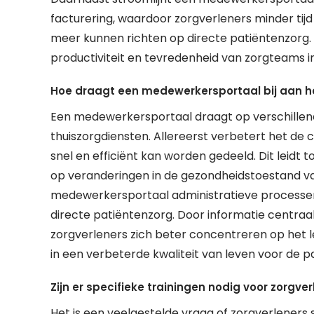
facturering, waardoor zorgverleners minder tij
meer kunnen richten op directe patiëntenzorg. D
productiviteit en tevredenheid van zorgteams in
Hoe draagt een medewerkersportaal bij aan he
Een medewerkersportaal draagt op verschillend
thuiszorgdiensten. Allereerst verbetert het de
snel en efficiënt kan worden gedeeld. Dit leidt 
op veranderingen in de gezondheidstoestand va
medewerkersportaal administratieve processe
directe patiëntenzorg. Door informatie centraa
zorgverleners zich beter concentreren op het le
in een verbeterde kwaliteit van leven voor de p
Zijn er specifieke trainingen nodig voor zorg
Het is een veelgestelde vraag of zorgverleners