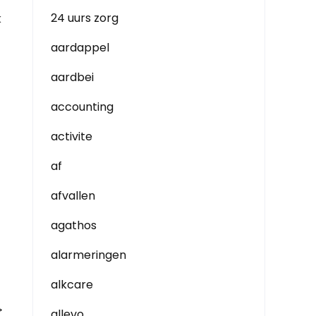
24 uurs zorg
k
aardappel
aardbei
accounting
activite
af
afvallen
agathos
alarmeringen
alkcare
→
allevo