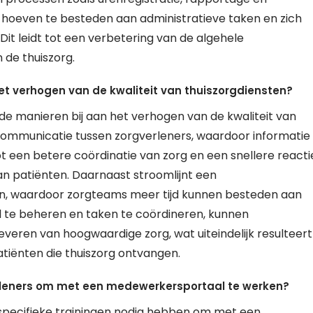
d hoeven te besteden aan administratieve taken en zich
it leidt tot een verbetering van de algehele
 de thuiszorg.
t verhogen van de kwaliteit van thuiszorgdiensten?
e manieren bij aan het verhogen van de kwaliteit van
 communicatie tussen zorgverleners, waardoor informatie
tot een betere coördinatie van zorg en een snellere reacti
n patiënten. Daarnaast stroomlijnt een
n, waardoor zorgteams meer tijd kunnen besteden aan
l te beheren en taken te coördineren, kunnen
veren van hoogwaardige zorg, wat uiteindelijk resulteert
atiënten die thuiszorg ontvangen.
verleners om met een medewerkersportaal te werken?
 specifieke trainingen nodig hebben om met een