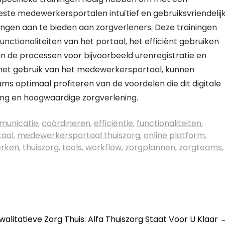
e medewerkersportalen intuïtief en gebruiksvriendelij
iningen aan te bieden aan zorgverleners. Deze trainingen
nctionaliteiten van het portaal, het efficiënt gebruiken
 de processen voor bijvoorbeeld urenregistratie en
n het gebruik van het medewerkersportaal, kunnen
ms optimaal profiteren van de voordelen die dit digitale
ng en hoogwaardige zorgverlening.
unicatie
,
coördineren
,
efficiëntie
,
functionaliteiten
,
aal
,
medewerkersportaal thuiszorg
,
online platform
,
rken
,
thuiszorg
,
tools
,
workflow
,
zorgplannen
,
zorgteams
,
walitatieve Zorg Thuis: Alfa Thuiszorg Staat Voor U Klaar