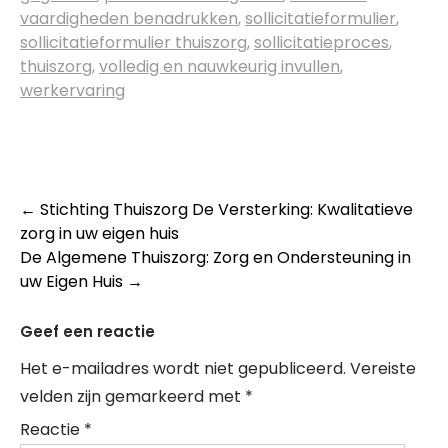
vaardigheden benadrukken
,
sollicitatieformulier
,
sollicitatieformulier thuiszorg
,
sollicitatieproces
,
thuiszorg
,
volledig en nauwkeurig invullen
,
werkervaring
Post
←
Stichting Thuiszorg De Versterking: Kwalitatieve
zorg in uw eigen huis
navigation
De Algemene Thuiszorg: Zorg en Ondersteuning in
uw Eigen Huis
→
Geef een reactie
Het e-mailadres wordt niet gepubliceerd.
Vereiste
velden zijn gemarkeerd met
*
Reactie
*