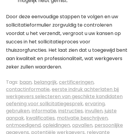
mogelijk hebt gemist.
Door deze eenvoudige stappen te volgen en uw
sollicitatieformulier zorgvuldig te controleren
voordat u het verzendt, vergroot u uw kansen op
succes in het sollicitatieproces voor
thuiszorgfuncties. Het laat zien dat u toegewijd bent
aan kwaliteit en professionaliteit, wat werkgevers
zeker zullen waarderen.
Tags:
baan
,
belangrijk
,
certificeringen
,
contactinformatie
,
eerste indruk achterlaten bij
werkgevers selecteren van geschikte kandidaten
oefening voor sollicitatiegesprek
,
ervaring
,
gebruiken
,
informatie
,
instructies
,
invullen
,
juiste
aanpak
,
kwalificaties
,
motivatie beschrijven
,
ontmoedigend
,
opleidingen
,
opvallen
,
persoonlijke
gegevens
,
potentiële werkgevers
,
relevante