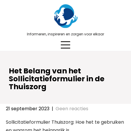
Skip
to
content
Informeren, inspireren en zorgen voor elkaar
Het Belang van het
Sollicitatieformulier in de
Thuiszorg
21 september 2023
|
Geen reacties
Sollicitatieformulier Thuiszorg: Hoe het te gebruiken
en waarom het belangrijk is