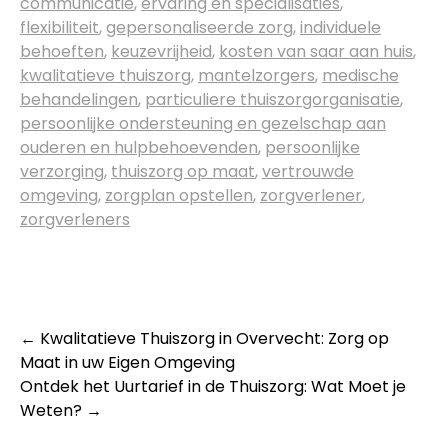
communicatie
,
ervaring en specialisaties
,
flexibiliteit
,
gepersonaliseerde zorg
,
individuele
behoeften
,
keuzevrijheid
,
kosten van saar aan huis
,
kwalitatieve thuiszorg
,
mantelzorgers
,
medische
behandelingen
,
particuliere thuiszorgorganisatie
,
persoonlijke ondersteuning en gezelschap aan
ouderen en hulpbehoevenden
,
persoonlijke
verzorging
,
thuiszorg op maat
,
vertrouwde
omgeving
,
zorgplan opstellen
,
zorgverlener
,
zorgverleners
Post
←
Kwalitatieve Thuiszorg in Overvecht: Zorg op
Maat in uw Eigen Omgeving
navigation
Ontdek het Uurtarief in de Thuiszorg: Wat Moet je
Weten?
→