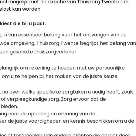
nel mogelijk met de directie van Thuiszorg Twente om
elost kan worden
iest die bij u past.
st, is van essentieel belang voor het ontvangen van de
ouwde omgeving. Thuiszorg Twente begrijpt het belang van
een geschikte thuiszorgverlener.
 belangrijk om rekening te houden met uw persoonlijke
 om u te helpen bij het maken van de juiste keuze:
na over welke specifieke zorgtaken u nodig heeft, zoals
p of verpleegkundige zorg. Zorg ervoor dat de
ebieden.
raag naar de opleiding en ervaring van de
j over de juiste vaardigheden en kennis beschikken om u de
es of testimonials van andere cliënten die eerder door