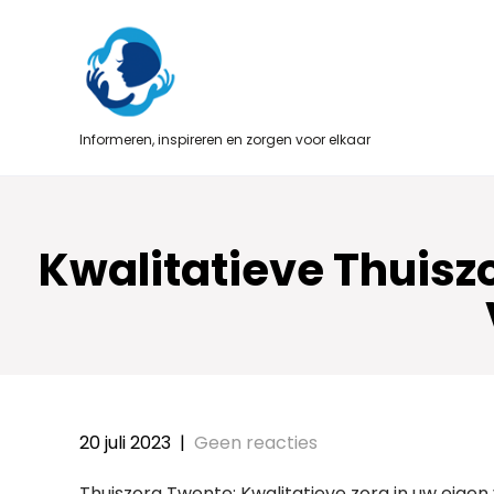
Skip
to
content
Informeren, inspireren en zorgen voor elkaar
Kwalitatieve Thuiszo
20 juli 2023
|
Geen reacties
Thuiszorg Twente: Kwalitatieve zorg in uw eig