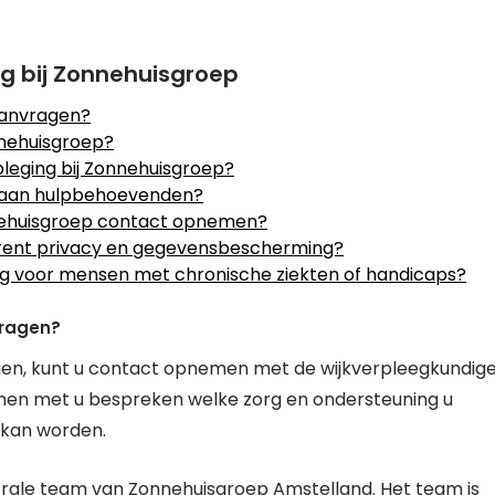
rg bij Zonnehuisgroep
aanvragen?
nnehuisgroep?
rpleging bij Zonnehuisgroep?
p aan hulpbehoevenden?
nehuisgroep contact opnemen?
trent privacy en gegevensbescherming?
ng voor mensen met chronische ziekten of handicaps?
vragen?
agen, kunt u contact opnemen met de wijkverpleegkundig
samen met u bespreken welke zorg en ondersteuning u
 kan worden.
ale team van Zonnehuisgroep Amstelland. Het team is