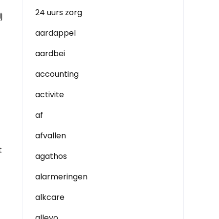
24 uurs zorg
j
aardappel
aardbei
accounting
activite
af
afvallen
t
agathos
alarmeringen
alkcare
allevo