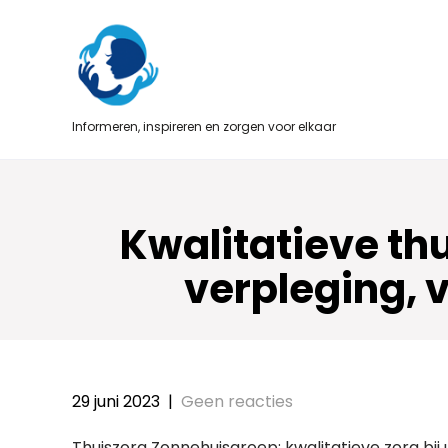
Skip
to
content
Informeren, inspireren en zorgen voor elkaar
Kwalitatieve th
verpleging, v
29 juni 2023
|
Geen reacties
Thuiszorg Zonnehuisgroep: kwalitatieve zorg bij u