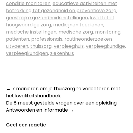
conditie monitoren
,
educatieve activiteiten met
betrekking tot gezondheid en preventieve zorg
,
geestelijke gezondheidsinstellingen
,
kwalitatief
hoogwaardige zorg
,
medicijnen toedienen
,
medische instellingen
,
medische zorg
,
monitoring
,
patiënten
,
professionals
,
routineonderzoeken
uitvoeren
,
thuiszorg
,
verpleeghuis
,
verpleegkundige
,
verpleegkundigen
,
ziekenhuis
Post
←
7 manieren om je thuiszorg te verbeteren met
het kwaliteitshandboek
navigation
De 8 meest gestelde vragen over een opleiding:
Antwoorden en Informatie
→
Geef een reactie