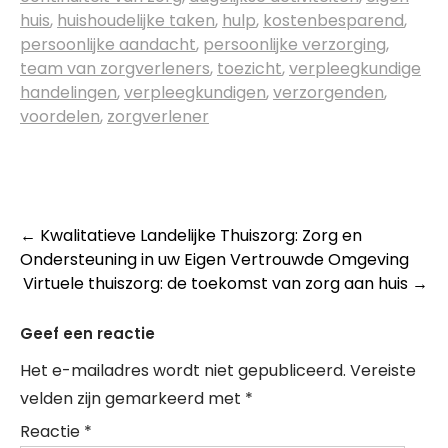
huis
,
huishoudelijke taken
,
hulp
,
kostenbesparend
,
persoonlijke aandacht
,
persoonlijke verzorging
,
team van zorgverleners
,
toezicht
,
verpleegkundige
handelingen
,
verpleegkundigen
,
verzorgenden
,
voordelen
,
zorgverlener
Post
←
Kwalitatieve Landelijke Thuiszorg: Zorg en
Ondersteuning in uw Eigen Vertrouwde Omgeving
navigation
Virtuele thuiszorg: de toekomst van zorg aan huis
→
Geef een reactie
Het e-mailadres wordt niet gepubliceerd.
Vereiste
velden zijn gemarkeerd met
*
Reactie
*