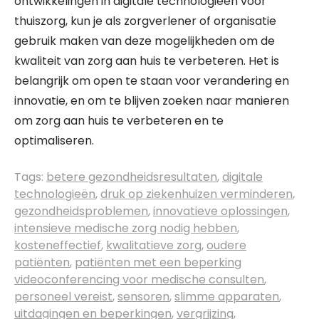
ontwikkelingen in digitale technologieën voor
thuiszorg, kun je als zorgverlener of organisatie
gebruik maken van deze mogelijkheden om de
kwaliteit van zorg aan huis te verbeteren. Het is
belangrijk om open te staan voor verandering en
innovatie, en om te blijven zoeken naar manieren
om zorg aan huis te verbeteren en te
optimaliseren.
Tags:
betere gezondheidsresultaten
,
digitale
technologieën
,
druk op ziekenhuizen verminderen
,
gezondheidsproblemen
,
innovatieve oplossingen
,
intensieve medische zorg nodig hebben
,
kosteneffectief
,
kwalitatieve zorg
,
oudere
patiënten
,
patiënten met een beperking
videoconferencing voor medische consulten
,
personeel vereist
,
sensoren
,
slimme apparaten
,
uitdagingen en beperkingen
,
vergrijzing
,