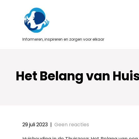
Skip
to
content
Informeren, inspireren en zorgen voor elkaar
Het Belang van Hui
29 juli 2023
|
Geen reacties
Huishouding in de Thuiszorg: Het Belang van ee