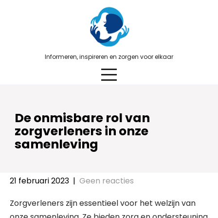
Skip
to
content
Informeren, inspireren en zorgen voor elkaar
De onmisbare rol van
zorgverleners in onze
samenleving
21 februari 2023
|
Geen reacties
Zorgverleners zijn essentieel voor het welzijn van
onze samenleving. Ze bieden zorg en ondersteuning