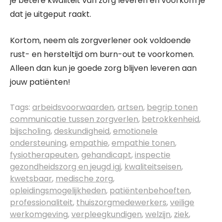
je betere kwaliteit van zorg leveren en voorkom je
dat je uitgeput raakt.
Kortom, neem als zorgverlener ook voldoende
rust- en hersteltijd om burn-out te voorkomen.
Alleen dan kun je goede zorg blijven leveren aan
jouw patiënten!
Tags:
arbeidsvoorwaarden
,
artsen
,
begrip tonen
communicatie tussen zorgverlen
,
betrokkenheid
,
bijscholing
,
deskundigheid
,
emotionele
ondersteuning
,
empathie
,
empathie tonen
,
fysiotherapeuten
,
gehandicapt
,
inspectie
gezondheidszorg en jeugd igj
,
kwaliteitseisen
,
kwetsbaar
,
medische zorg
,
opleidingsmogelijkheden
,
patiëntenbehoeften
,
professionaliteit
,
thuiszorgmedewerkers
,
veilige
werkomgeving
,
verpleegkundigen
,
welzijn
,
ziek
,