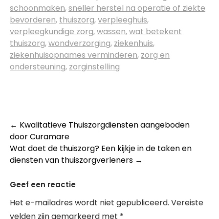
schoonmaken
,
sneller herstel na operatie of ziekte
bevorderen
,
thuiszorg
,
verpleeghuis
,
verpleegkundige zorg
,
wassen
,
wat betekent
thuiszorg
,
wondverzorging
,
ziekenhuis
,
ziekenhuisopnames verminderen
,
zorg en
ondersteuning
,
zorginstelling
Post
←
Kwalitatieve Thuiszorgdiensten aangeboden
door Curamare
navigation
Wat doet de thuiszorg? Een kijkje in de taken en
diensten van thuiszorgverleners
→
Geef een reactie
Het e-mailadres wordt niet gepubliceerd.
Vereiste
velden zijn gemarkeerd met
*