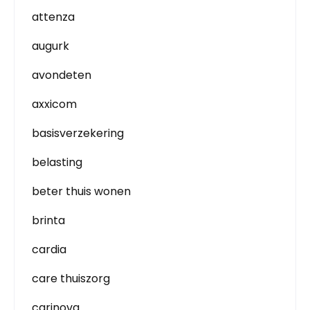
attenza
augurk
avondeten
axxicom
basisverzekering
belasting
beter thuis wonen
brinta
cardia
care thuiszorg
carinova