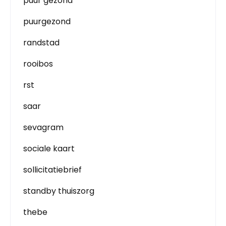
puur gezond
puurgezond
randstad
rooibos
rst
saar
sevagram
sociale kaart
sollicitatiebrief
standby thuiszorg
thebe