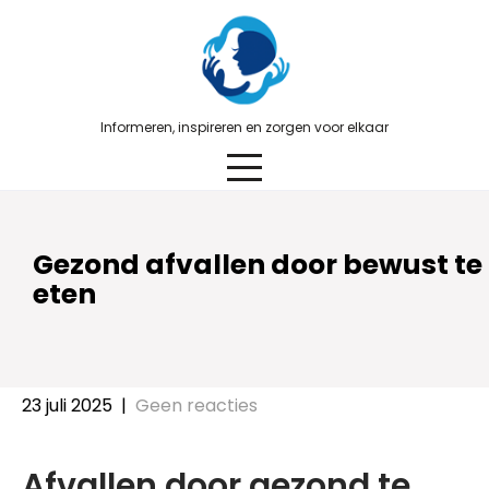
Skip
to
content
Informeren, inspireren en zorgen voor elkaar
Gezond afvallen door bewust te
eten
23 juli 2025
|
Geen reacties
Afvallen door gezond te