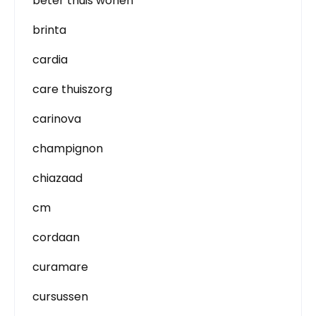
beter thuis wonen
brinta
cardia
care thuiszorg
carinova
champignon
chiazaad
cm
cordaan
curamare
cursussen