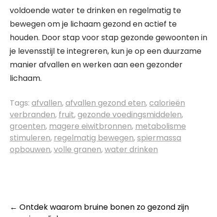
voldoende water te drinken en regelmatig te
bewegen om je lichaam gezond en actief te
houden. Door stap voor stap gezonde gewoonten in
je levensstijl te integreren, kun je op een duurzame
manier afvallen en werken aan een gezonder
lichaam.
Tags:
afvallen
,
afvallen gezond eten
,
calorieën
verbranden
,
fruit
,
gezonde voedingsmiddelen
,
groenten
,
magere eiwitbronnen
,
metabolisme
stimuleren
,
regelmatig bewegen
,
spiermassa
opbouwen
,
volle granen
,
water drinken
Post
←
Ontdek waarom bruine bonen zo gezond zijn