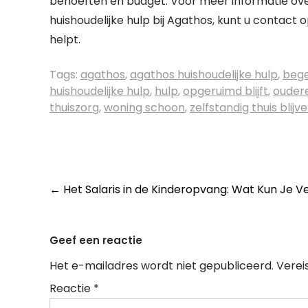
behoeften en budget. Voor meer informatie ov
huishoudelijke hulp bij Agathos, kunt u conta
helpt.
Tags:
agathos
,
agathos huishoudelijke hulp
,
bege
huishoudelijke hulp
,
hulp
,
opgeruimd blijft
,
ouder
thuiszorg
,
woning schoon
,
zelfstandig thuis blij
Post
←
Het Salaris in de Kinderopvang: Wat Kun Je 
navigation
Geef een reactie
Het e-mailadres wordt niet gepubliceerd.
Verei
Reactie
*