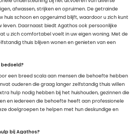
nele ondersteuning bij het uitvoeren van diverse
igen, afwassen, strijken en opruimen. De getrainde
huis schoon en opgeruimd blijft, waardoor u zich kunt
 leven. Daarnaast biedt Agathos ook persoonlijke
t u zich comfortabel voelt in uw eigen woning. Met de
elfstandig thuis blijven wonen en genieten van een
s bedoeld?
 voor een breed scala aan mensen die behoefte hebben
mvat ouderen die graag langer zelfstandig thuis willen
tra hulp nodig hebben bij het huishouden, gezinnen die
ken en iedereen die behoefte heeft aan professionele
 deze doelgroepen te helpen met hun deskundige en
hulp bij Agathos?