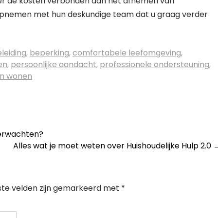
er de kosten verbonden aan het afnemen van
ct opnemen met hun deskundige team dat u graag verder
leiding
,
beperking
,
comfortabele leefomgeving
,
en
,
persoonlijke aandacht
,
professionele ondersteuning
,
ven wonen
Verwachten?
Alles wat je moet weten over Huishoudelijke Hulp 2.0
ste velden zijn gemarkeerd met
*