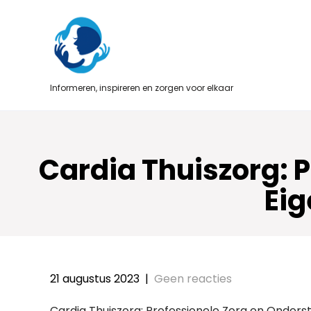
Skip
to
content
Informeren, inspireren en zorgen voor elkaar
Cardia Thuiszorg: 
Ei
21 augustus 2023
|
Geen reacties
Cardia Thuiszorg: Professionele Zorg en Onder