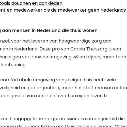
 zoals douchen en aankleden.
liënt en medewerker als de medewerker geen Nederlands
 aan mensen in Nederland die thuis wonen.
h inzet voor het leveren van hoogwaardige zorg aan
nen in Nederland. Deze pro van Cardia Thuiszorg is van
un eigen vertrouwde omgeving willen blijven, maar toch
dersteuning.
 comfortabele omgeving van je eigen huis heeft vele
 veiligheid en geborgenheid, maar het stelt mensen ook in
een gevoel van controle over hun eigen leven te
m van hoogopgeleide zorgprofessionals samengesteld die
ensen die ervoor kiezen om thuis te blijven wonen. Of he