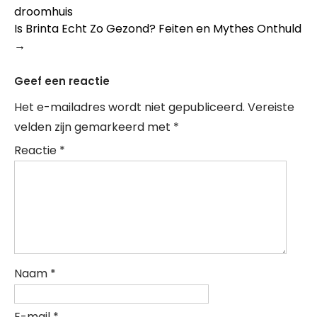
droomhuis
navigation
Is Brinta Echt Zo Gezond? Feiten en Mythes Onthuld
→
Geef een reactie
Het e-mailadres wordt niet gepubliceerd.
Vereiste
velden zijn gemarkeerd met
*
Reactie
*
Naam
*
E-mail
*