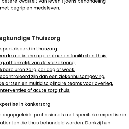
betere kwaliteit van leven tijdens behandeling.
 met begrip en medeleven.
egkundige Thuiszorg
specialiseerd in thuiszorg.
rde medische apparatuur en faciliteiten thuis.
rg, afhankelijk van de verzekering.
ikbare uren zorg per dag of week.
econtroleerd zijn dan een ziekenhuisomgeving.
e artsen en multidisciplinaire teams voor overleg.
terventies of acute zorg thuis.
pertise in kankerzorg.
hoogopgeleide professionals met specifieke expertise in
atiënten die thuis behandeld worden. Dankzij hun