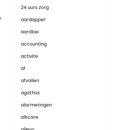
24 uurs zorg
n
aardappel
aardbei
accounting
activite
af
afvallen
agathos
alarmeringen
alkcare
allevo