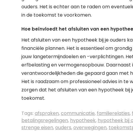
ouders. Het is echter aan te raden om eventuel
in de toekomst te voorkomen.
Hoe beïnvloedt het afsluiten van een hypothee
Het afsluiten van een hypotheek bij je ouders k
financiële plannen. Het is essentieel om grondi
jouw langetermijndoelen en -verplichtingen. He
erfbelasting en vermogensopbouw. Daarnaast is 
verantwoordelijkheden die gepaard gaan met he
Het is raadzaam om professioneel advies in te 
zorgen dat het afsluiten van een hypotheek bij 
toekomst.
Tags:
afspraken
,
communicatie
,
familierelaties
,
betalingsregelingen
,
hypotheek
,
hypotheek bij 
strenge eisen
,
ouders
,
overwegingen
,
toekomst