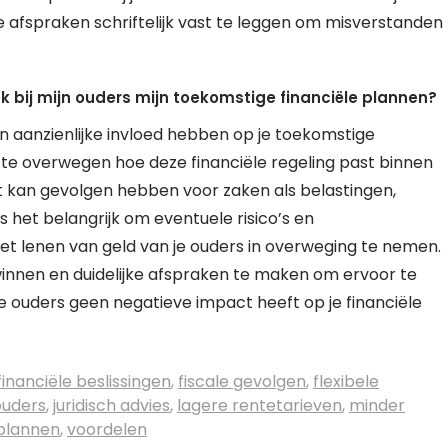
e afspraken schriftelijk vast te leggen om misverstanden
k bij mijn ouders mijn toekomstige financiële plannen?
an aanzienlijke invloed hebben op je toekomstige
g te overwegen hoe deze financiële regeling past binnen
t kan gevolgen hebben voor zaken als belastingen,
het belangrijk om eventuele risico’s en
t lenen van geld van je ouders in overweging te nemen.
winnen en duidelijke afspraken te maken om ervoor te
je ouders geen negatieve impact heeft op je financiële
financiële beslissingen
,
fiscale gevolgen
,
flexibele
ouders
,
juridisch advies
,
lagere rentetarieven
,
minder
plannen
,
voordelen