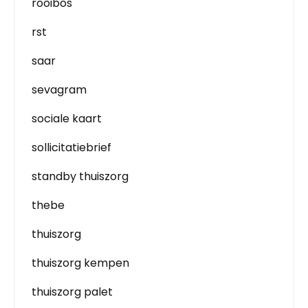
rooibos
rst
saar
sevagram
sociale kaart
sollicitatiebrief
standby thuiszorg
thebe
thuiszorg
thuiszorg kempen
thuiszorg palet