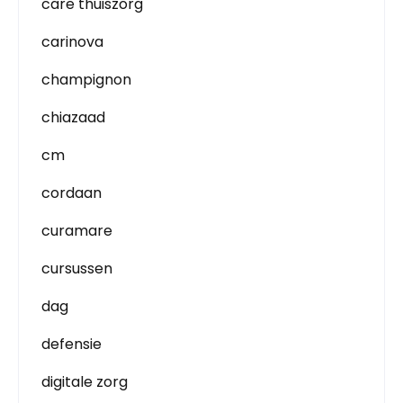
care thuiszorg
carinova
champignon
chiazaad
cm
cordaan
curamare
cursussen
dag
defensie
digitale zorg