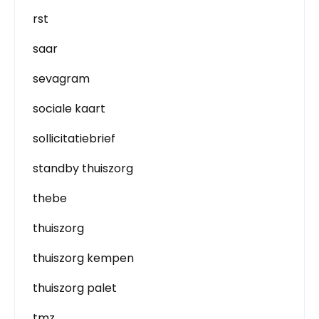
rst
saar
sevagram
sociale kaart
sollicitatiebrief
standby thuiszorg
thebe
thuiszorg
thuiszorg kempen
thuiszorg palet
tmz