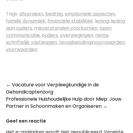
Tags:
afspraken
,
bedrag
,
emotionele aspecten
,
familie dynamiek
,
financiële stabiliteit
,
lening
,
lening
aan ouders
,
misverstanden voorkomen
,
open
communicatie
,
ouders
,
overwegingen
,
rente
,
schriftelijk vastleggen
,
terugbetalingsvoorwaarden
,
voorwaarden
Post
←
Vacature voor Verpleegkundige in de
Gehandicaptenzorg
navigation
Professionele Huishoudelijke Hulp door Miep: Jouw
Partner in Schoonmaken en Organiseren
→
Geef een reactie
Het e-mailadres wordt niet gepubliceerd.
Vereiste