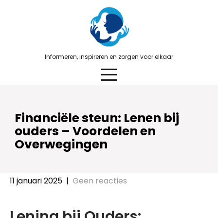
Skip
to
content
Informeren, inspireren en zorgen voor elkaar
Financiële steun: Lenen bij
ouders – Voordelen en
Overwegingen
11 januari 2025
|
Geen reacties
Lening bij Ouders: