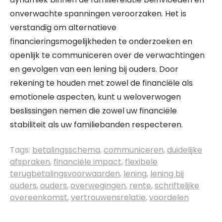
onverwachte spanningen veroorzaken. Het is
verstandig om alternatieve
financieringsmogelijkheden te onderzoeken en
openlijk te communiceren over de verwachtingen
en gevolgen van een lening bij ouders. Door
rekening te houden met zowel de financiële als
emotionele aspecten, kunt u weloverwogen
beslissingen nemen die zowel uw financiële
stabiliteit als uw familiebanden respecteren.
Tags:
betalingsschema
,
communiceren
,
duidelijke
afspraken
,
financiële impact
,
flexibele
terugbetalingsvoorwaarden
,
lening
,
lening bij
ouders
,
ouders
,
overwegingen
,
rente
,
schriftelijke
overeenkomst
,
vertrouwensrelatie
,
voordelen