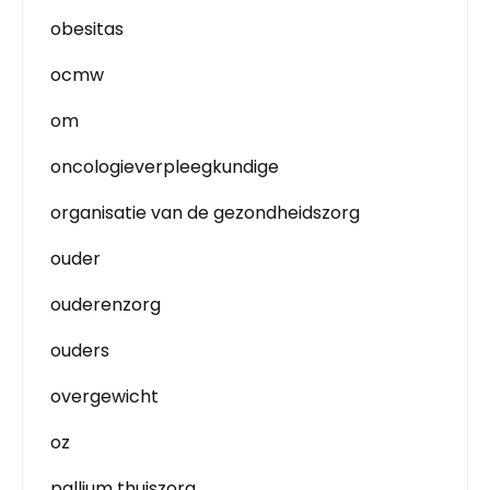
obesitas
ocmw
om
oncologieverpleegkundige
organisatie van de gezondheidszorg
ouder
ouderenzorg
ouders
overgewicht
oz
pallium thuiszorg