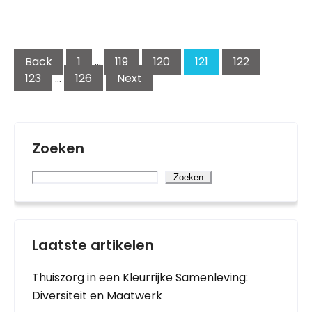
Posts
pagination
Back
1
…
119
120
121
122
123
…
126
Next
Zoeken
Zoeken
Laatste artikelen
Thuiszorg in een Kleurrijke Samenleving:
Diversiteit en Maatwerk