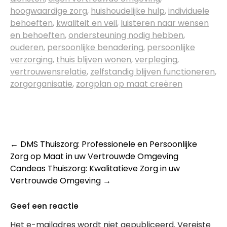
hoogwaardige zorg
,
huishoudelijke hulp
,
individuele
behoeften
,
kwaliteit en veil
,
luisteren naar wensen
en behoeften
,
ondersteuning nodig hebben
,
ouderen
,
persoonlijke benadering
,
persoonlijke
verzorging
,
thuis blijven wonen
,
verpleging
,
vertrouwensrelatie
,
zelfstandig blijven functioneren
,
zorgorganisatie
,
zorgplan op maat creëren
Post
←
DMS Thuiszorg: Professionele en Persoonlijke
Zorg op Maat in uw Vertrouwde Omgeving
navigation
Candeas Thuiszorg: Kwalitatieve Zorg in uw
Vertrouwde Omgeving
→
Geef een reactie
Het e-mailadres wordt niet gepubliceerd.
Vereiste