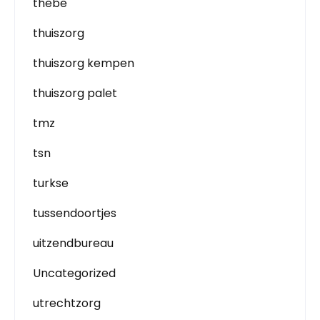
thebe
thuiszorg
thuiszorg kempen
thuiszorg palet
tmz
tsn
turkse
tussendoortjes
uitzendbureau
Uncategorized
utrechtzorg