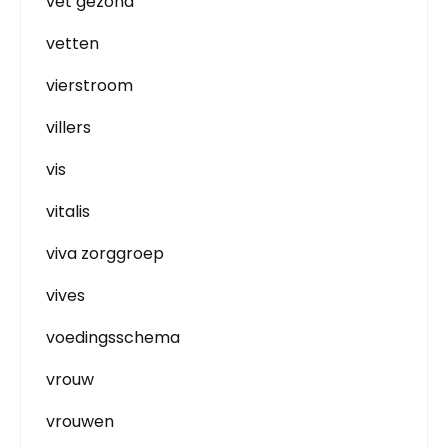
vet gezond
vetten
vierstroom
villers
vis
vitalis
viva zorggroep
vives
voedingsschema
vrouw
vrouwen