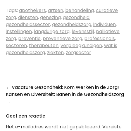
Tags:
apothekers
,
artsen
,
behandeling
,
curatieve
zorg
,
diensten
,
genezing
,
gezondheid
,
gezondheidssector
,
gezondheidszorg
,
individuen
,
instellingen
,
langdurige zorg
,
levensstijl
,
palliatieve
zorg
,
preventie
,
preventieve zorg
,
professionals
,
sectoren
,
therapeuten
,
verpleegkundigen
,
wat is
gezondheidszorg
,
ziekten
,
zorgsector
Post
←
Vacature Gezondheid: Kom Werken in de Zorg!
Kansen en Diversiteit: Banen in de Gezondheidszorg
navigation
→
Geef een reactie
Het e-mailadres wordt niet gepubliceerd.
Vereiste