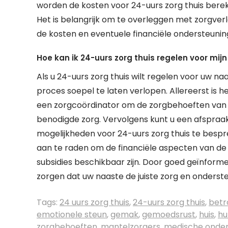
worden de kosten voor 24-uurs zorg thuis bereke
Het is belangrijk om te overleggen met zorgverle
de kosten en eventuele financiële ondersteunin
Hoe kan ik 24-uurs zorg thuis regelen voor mij
Als u 24-uurs zorg thuis wilt regelen voor uw na
proces soepel te laten verlopen. Allereerst is 
een zorgcoördinator om de zorgbehoeften van u
benodigde zorg. Vervolgens kunt u een afspra
mogelijkheden voor 24-uurs zorg thuis te bespr
aan te raden om de financiële aspecten van de 
subsidies beschikbaar zijn. Door goed geïnform
zorgen dat uw naaste de juiste zorg en ondersteu
Tags:
24 uurs zorg thuis
,
24-uurs zorg thuis
,
betr
emotionele steun
,
gemak
,
gemoedsrust
,
huis
,
hu
zorgbehoeften
,
mantelzorgers
,
medische onder