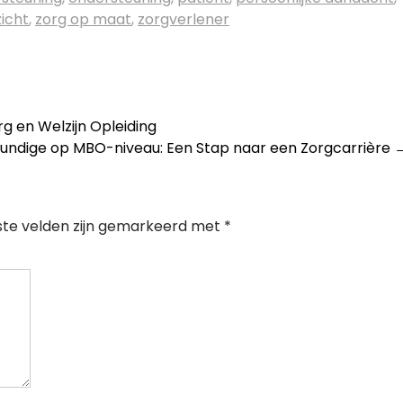
icht
,
zorg op maat
,
zorgverlener
g en Welzijn Opleiding
kundige op MBO-niveau: Een Stap naar een Zorgcarrière
ste velden zijn gemarkeerd met
*