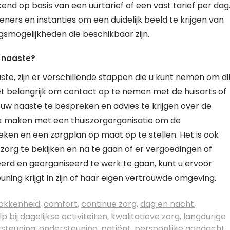
nd op basis van een uurtarief of een vast tarief per dag
ners en instanties om een duidelijk beeld te krijgen van
gsmogelijkheden die beschikbaar zijn.
n naaste?
aste, zijn er verschillende stappen die u kunt nemen om di
het belangrijk om contact op te nemen met de huisarts of
w naaste te bespreken en advies te krijgen over de
ak maken met een thuiszorgorganisatie om de
eken en een zorgplan op maat op te stellen. Het is ook
zorg te bekijken en na te gaan of er vergoedingen of
eerd en georganiseerd te werk te gaan, kunt u ervoor
ning krijgt in zijn of haar eigen vertrouwde omgeving.
okkenheid
,
comfort
,
continue zorg
,
dag en nacht
,
lp bij dagelijkse activiteiten
,
kwalitatieve zorg
,
langdurige
steuning
,
ondersteuning
,
patiënt
,
persoonlijke aandacht
,