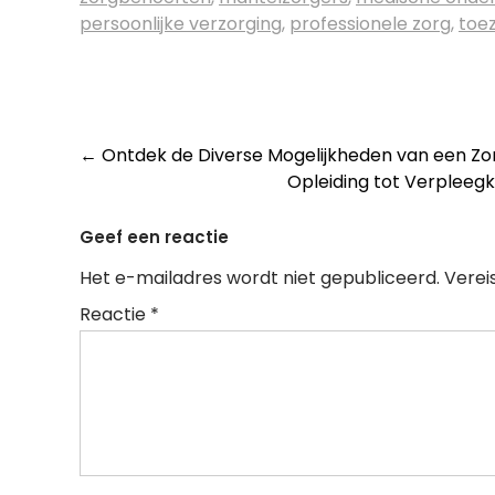
persoonlijke verzorging
,
professionele zorg
,
toez
Post
←
Ontdek de Diverse Mogelijkheden van een Zor
Opleiding tot Verpleeg
navigation
Geef een reactie
Het e-mailadres wordt niet gepubliceerd.
Verei
Reactie
*