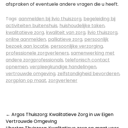
afspraken of eventuele andere vragen die u heeft.
Tags:
aanmelden bij livio thuiszorg
,
begeleiding bij
activiteiten buitenshuis
,
huishoudelijke taken
,
kwalitatieve zorg
,
kwaliteit van zorg
,
livio thuiszorg
,
online aanmelden
,
palliatieve zorg
,
persoonlijk
bezoek aan locatie
,
persoonlijke verzorging
,
professionele zorgverleners
,
samenwerking met
andere zorgprofessionals
,
telefonisch contact
opnemen
,
verpleegkundige handelingen
,
vertrouwde omgeving
,
zelfstandigheid bevorderen
,
zorgplan op maat
,
zorgverlener
Post
←
Argos Thuiszorg: Kwalitatieve Zorg in uw Eigen
Vertrouwde Omgeving
navigation